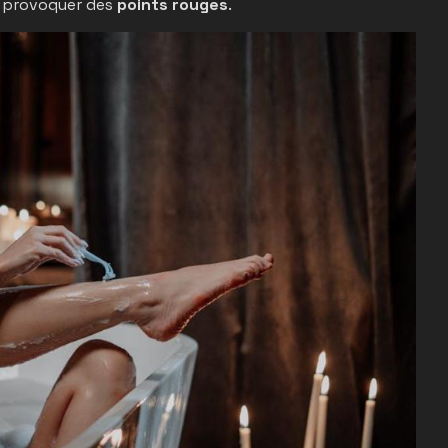
ut provoquer des
points rouges
.